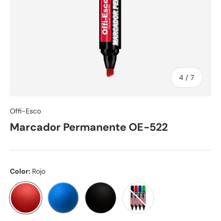
de
4
/
7
Offi-Esco
Marcador Permanente OE-522
Color:
Rojo
Rojo
Azul
Negro
Surtido OE-522