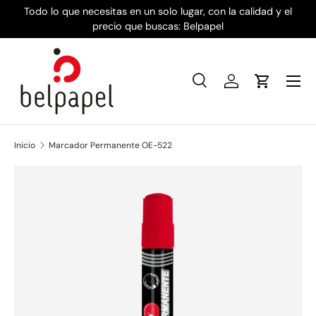
Todo lo que necesitas en un solo lugar, con la calidad y el
Ir al contenido
precio que buscas: Belpapel
Menú
Buscar
Iniciar sesión
Carrito
Buscar
Tipo de producto
Todos
Inicio
Marcador Permanente OE-522
La imagen 4 ya está disponible en la vista de galería