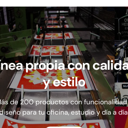
ínea propia con calid
y estilo
ás de 200 productos con funcionalidad
diseño para tu oficina, estudio y día a día