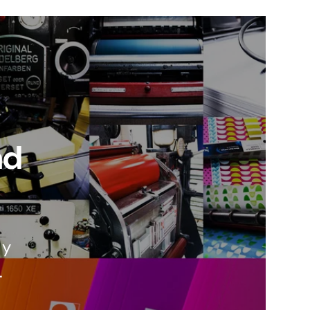
ad
 y
.