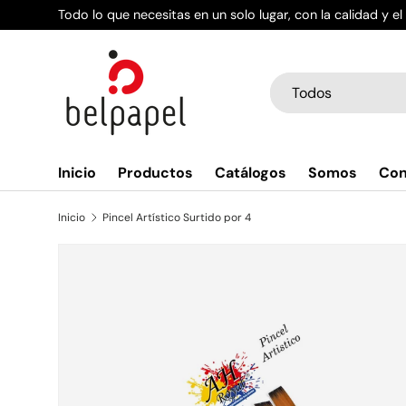
Todo lo que necesitas en un solo lugar, con la calidad y e
Ir al contenido
Buscar
Tipo de producto
Todos
Inicio
Productos
Catálogos
Somos
Con
Inicio
Pincel Artístico Surtido por 4