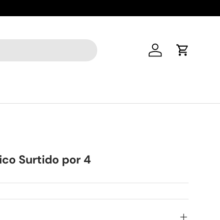
Desde 1995
Iniciar sesión
Carrito
tico Surtido por 4